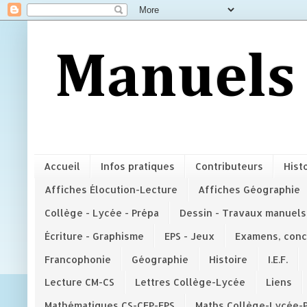
Manuels 
Accueil
Infos pratiques
Contributeurs
Hist
Affiches Élocution-Lecture
Affiches Géographie
Collège - Lycée - Prépa
Dessin - Travaux manuels
Écriture - Graphisme
EPS - Jeux
Examens, conc
Francophonie
Géographie
Histoire
I.E.F.
Lecture CM-CS
Lettres Collège-Lycée
Liens
Mathématiques CS-CEP-EPS
Maths Collège-Lycée-