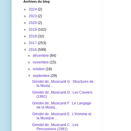
Archives du blog
►
2024
(2)
►
2023
(2)
►
2020
(2)
►
2019
(102)
►
2018
(32)
►
2017
(253)
▼
2016
(599)
►
décembre
(84)
►
novembre
(15)
►
octobre
(18)
▼
septembre
(29)
Grindel dir., Musicanti G : Structures de
la Musiq...
Grindel dir., Musicanti D : Les Claviers
(1981)
Grindel dir., Musicanti F : Le Langage
de la Musiq...
Grindel dir., Musicanti E : L'Homme et
la Musique ...
Grindel dir., Musicanti C : Les
Percussions (1981)