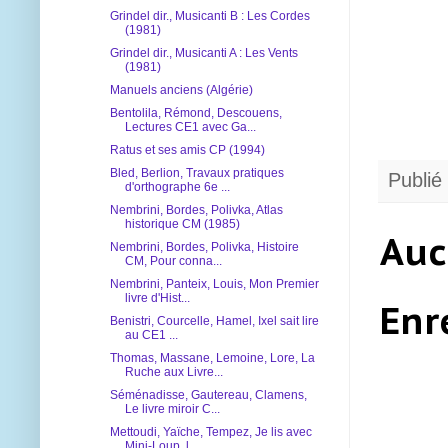
Grindel dir., Musicanti B : Les Cordes
(1981)
Grindel dir., Musicanti A : Les Vents
(1981)
Manuels anciens (Algérie)
Bentolila, Rémond, Descouens,
Lectures CE1 avec Ga...
Ratus et ses amis CP (1994)
Bled, Berlion, Travaux pratiques
Publié
d'orthographe 6e ...
Nembrini, Bordes, Polivka, Atlas
historique CM (1985)
Auc
Nembrini, Bordes, Polivka, Histoire
CM, Pour conna...
Nembrini, Panteix, Louis, Mon Premier
livre d'Hist...
Enr
Benistri, Courcelle, Hamel, Ixel sait lire
au CE1 ...
Thomas, Massane, Lemoine, Lore, La
Ruche aux Livre...
Séménadisse, Gautereau, Clamens,
Le livre miroir C...
Mettoudi, Yaïche, Tempez, Je lis avec
Mini-Loup, l...